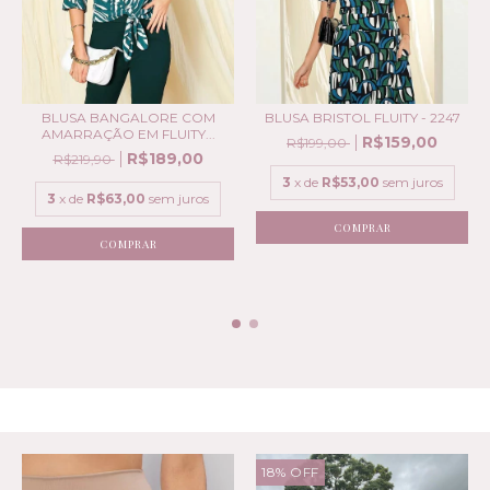
BLUSA BANGALORE COM
BLUSA BRISTOL FLUITY - 2247
AMARRAÇÃO EM FLUITY...
R$159,00
R$199,00
R$189,00
R$219,90
3
x de
R$53,00
sem juros
3
x de
R$63,00
sem juros
COMPRAR
COMPRAR
PARA COMPRAR COM ESSE PRODUTO
18
%
OFF