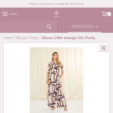
Frete Grátis para Cidade de São Paulo
MENU
0
PRODUTOS
Início
/
Blusa
/
Fluity
/
Blusa 2186 manga 3/4 Fluity