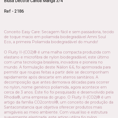
Blusa Decote Canoa Manga 3/4
Ref - 2186
Conceito Easy Care: Secagem fácil e sem passadoria, tecido
de toque macio em poliamida biodegradável Amni Soul
Eco, a primeira Poliamida biodegradável do mundo!
O Fluity II-(CO2)® é uma malha compacta produzida com
elastano e microfibra de nylon biodegradável, este último
com uma tecnologia brasileira, inovadora e pioneira no
mundo. A formulação deste Náilon 6.6, foi aprimorada para
permitir que roupas feitas a partir dele se decomponham
rapidamente após descarte em aterros sanitários. A
decomposição que antes demorava décadas para ocorrer
no nylon, nome genérico poliamida, agora acontece em
cerca de 3 anos. Este fio foi pesquisado e desenvolvido pela
Rhodia®, uma empresa do grupo. O Fluity II-(CO2)® é um
artigo da família CO2control®, um conceito de produção da
Santaconstancia que objetiva oferecer produtos mais
amigáveis ao meio ambiente. Com visual liso e estrutura
suavemente elastizada, este artigo utiliza fio nylon