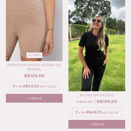
5 CORES
BERMUDA MODELADORA DE
EMANA
R$129,00
3
x de
R$43,00
sem juros
BLUSA SIIA MODAL
COMPRAR
R$139,00
R$169,00
3
x de
R$46,33
sem juros
COMPRAR