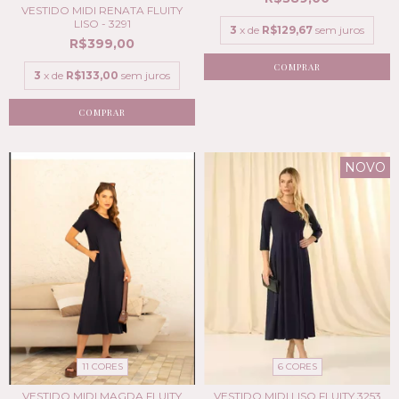
VESTIDO MIDI RENATA FLUITY
LISO - 3291
3
x de
R$129,67
sem juros
R$399,00
COMPRAR
3
x de
R$133,00
sem juros
COMPRAR
NOVO
11 CORES
6 CORES
VESTIDO MIDI MAGDA FLUITY
VESTIDO MIDI LISO FLUITY 3253