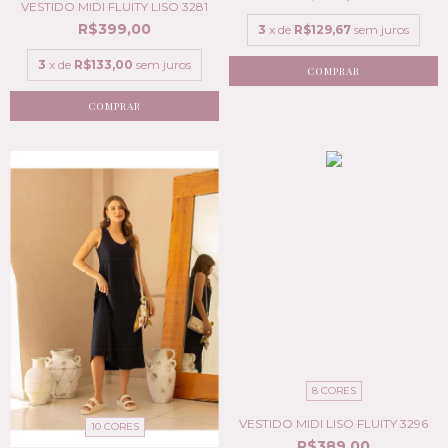
VESTIDO MIDI FLUITY LISO 3281
R$399,00
3
x de
R$129,67
sem juros
3
x de
R$133,00
sem juros
COMPRAR
COMPRAR
8 CORES
VESTIDO MIDI LISO FLUITY 3296
10 CORES
R$389,00