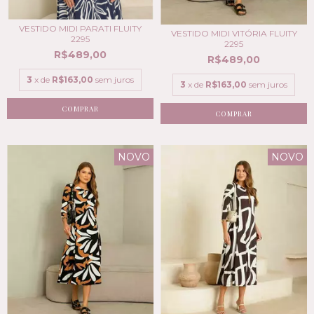
VESTIDO MIDI PARATI FLUITY
VESTIDO MIDI VITÓRIA FLUITY
2295
2295
R$489,00
R$489,00
3
x de
R$163,00
sem juros
3
x de
R$163,00
sem juros
COMPRAR
COMPRAR
NOVO
NOVO