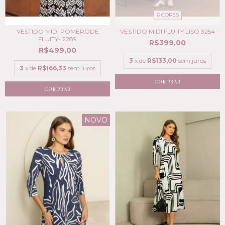
6 CORES
VESTIDO MIDI POMERODE
VESTIDO MIDI FLUITY LISO 3254
FLUITY- 2289
R$399,00
R$499,00
3
x de
R$133,00
sem juros
3
x de
R$166,33
sem juros
COMPRAR
COMPRAR
NOVO