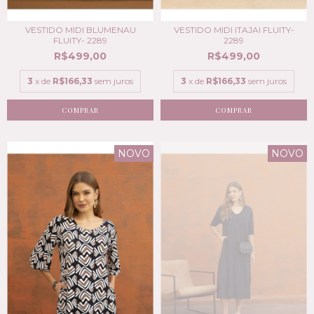
VESTIDO MIDI BLUMENAU
VESTIDO MIDI ITAJAI FLUITY-
FLUITY- 2289
2289
R$499,00
R$499,00
3
x de
R$166,33
sem juros
3
x de
R$166,33
sem juros
COMPRAR
COMPRAR
NOVO
NOVO