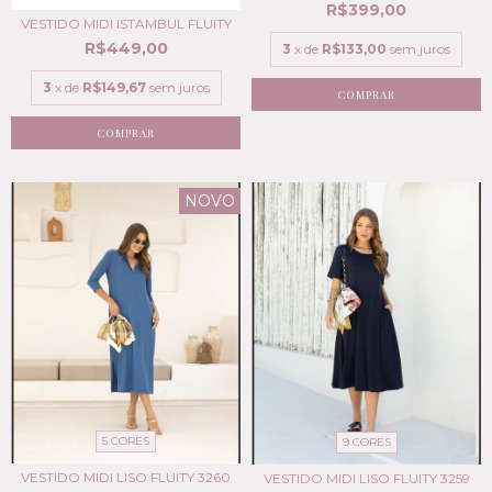
R$399,00
VESTIDO MIDI ISTAMBUL FLUITY
R$449,00
3
x de
R$133,00
sem juros
3
x de
R$149,67
sem juros
COMPRAR
COMPRAR
NOVO
5 CORES
9 CORES
VESTIDO MIDI LISO FLUITY 3260
VESTIDO MIDI LISO FLUITY 3259