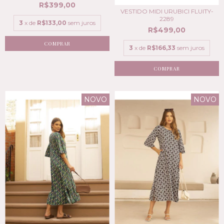
R$399,00
VESTIDO MIDI URUBICI FLUITY-
2289
3
x de
R$133,00
sem juros
R$499,00
COMPRAR
3
x de
R$166,33
sem juros
COMPRAR
NOVO
NOVO