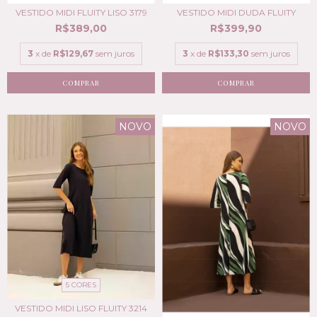
VESTIDO MIDI DUDA FLUITY
VESTIDO MIDI FLUITY LISO 3179
R$399,90
R$389,00
3
x de
R$133,30
sem juros
3
x de
R$129,67
sem juros
COMPRAR
COMPRAR
NOVO
NOVO
5 CORES
VESTIDO MIDI LISO FLUITY 3214