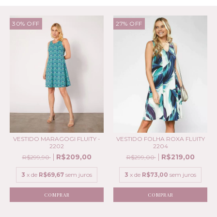
30
%
OFF
27
%
OFF
VESTIDO FOLHA ROXA FLUITY
VESTIDO MARAGOGI FLUITY -
2204
2202
R$219,00
R$209,00
R$299,00
R$299,90
3
x de
R$73,00
sem juros
3
x de
R$69,67
sem juros
COMPRAR
COMPRAR