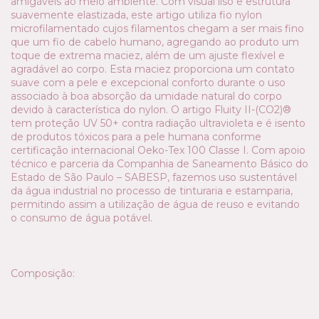
amigáveis ao meio ambiente. Com visual liso e estrutura
suavemente elastizada, este artigo utiliza fio nylon
microfilamentado cujos filamentos chegam a ser mais fino
que um fio de cabelo humano, agregando ao produto um
toque de extrema maciez, além de um ajuste flexível e
agradável ao corpo. Esta maciez proporciona um contato
suave com a pele e excepcional conforto durante o uso
associado à boa absorção da umidade natural do corpo
devido à característica do nylon. O artigo Fluity II-(CO2)®
tem proteção UV 50+ contra radiação ultravioleta e é isento
de produtos tóxicos para a pele humana conforme
certificação internacional Oeko-Tex 100 Classe I. Com apoio
técnico e parceria da Companhia de Saneamento Básico do
Estado de São Paulo – SABESP, fazemos uso sustentável
da água industrial no processo de tinturaria e estamparia,
permitindo assim a utilização de água de reuso e evitando
o consumo de água potável.
Composição: