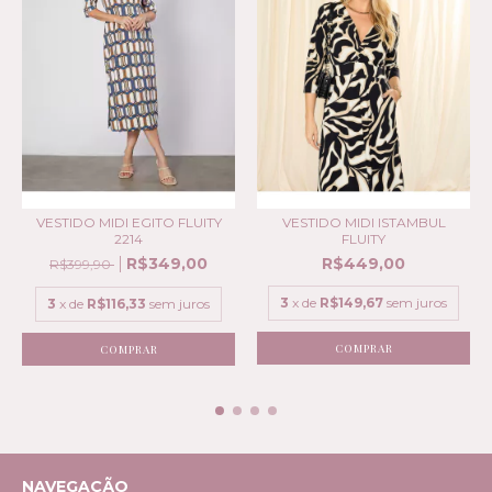
VESTIDO MIDI EGITO FLUITY
VESTIDO MIDI ISTAMBUL
2214
FLUITY
R$349,00
R$449,00
R$399,90
3
x de
R$149,67
sem juros
3
x de
R$116,33
sem juros
COMPRAR
COMPRAR
NAVEGAÇÃO