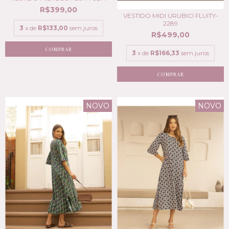
R$399,00
VESTIDO MIDI URUBICI FLUITY-
2289
3
x de
R$133,00
sem juros
R$499,00
COMPRAR
3
x de
R$166,33
sem juros
COMPRAR
NOVO
NOVO