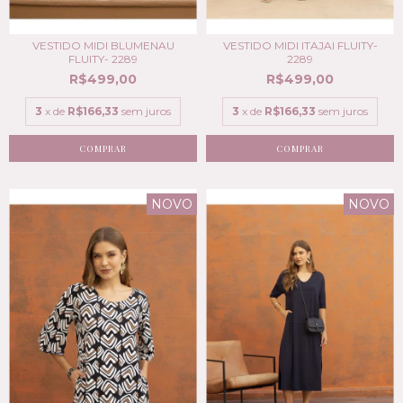
VESTIDO MIDI BLUMENAU
VESTIDO MIDI ITAJAI FLUITY-
FLUITY- 2289
2289
R$499,00
R$499,00
3
x de
R$166,33
sem juros
3
x de
R$166,33
sem juros
COMPRAR
COMPRAR
NOVO
NOVO