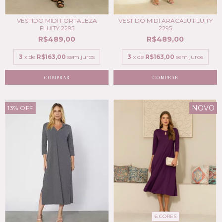
VESTIDO MIDI FORTALEZA
VESTIDO MIDI ARACAJU FLUITY
FLUITY 2295
2295
R$489,00
R$489,00
3
x de
R$163,00
sem juros
3
x de
R$163,00
sem juros
COMPRAR
COMPRAR
NOVO
13
%
OFF
6 CORES