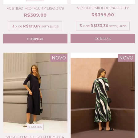
VESTIDO MIDI DUDA FLUITY
VESTIDO MIDI FLUITY LISO 3179
R$399,90
R$389,00
3
x de
R$133,30
sem juros
3
x de
R$129,67
sem juros
COMPRAR
COMPRAR
NOVO
NOVO
5 CORES
VESTIDO MIDI LISO FLUITY 3214